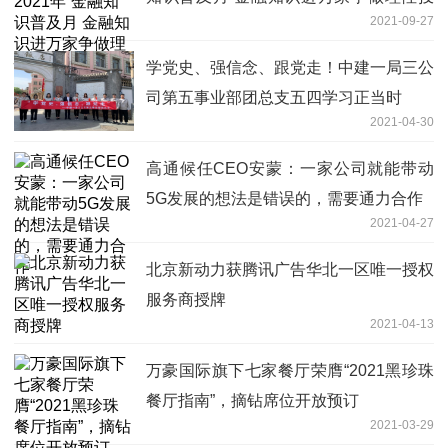
2021-09-27
资者 争做金融好网民”宣传教育活动
学党史、强信念、跟党走！中建一局三公
司第五事业部团总支五四学习正当时
2021-04-30
高通候任CEO安蒙：一家公司就能带动
5G发展的想法是错误的，需要通力合作
2021-04-27
北京新动力获腾讯广告华北一区唯一授权
服务商授牌
2021-04-13
万豪国际旗下七家餐厅荣膺“2021黑珍珠
餐厅指南”，摘钻席位开放预订
2021-03-29