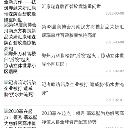
汇康瑞森牌百碧胶囊隆重问世
2018-03-08
第48届美博会河南汉方将携新品荣妍汇
康瑞森牌百碧胶囊惊艳亮相
2018-03-08
郑州万科售楼部“后院”起火，惊动立体世
界小区居民！
2018-02-02
记者暗访污染企业被打 遭威胁“扔水井淹
死”
2018-02-01
2018赢在起点：领秀·翡翠墅为您解密高
净值人群全球资产配置趋势