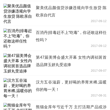
聚美优品颜值贷涉嫌违规向学生放贷 陈
欧亲自代言
2017-09-12
百消丹|排毒赶不上“吃毒”，你还敢这样任
性吗？
2017-09-12
第47届美博会盛大开幕 女性内调祛斑首
选品牌玉妍丸受追捧
2017-09-07
汉方五谷滋蔚，更好喝的养胃米稀,温暖
你的每一天！
2017-08-31
熊猫金库年亏近千万 主打活期产品或涉