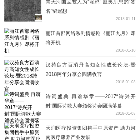
青天河国宝被人为“涂鸦” 匪夷所思的“签
名”留遐想
2018-01-11
丽江首部网络系列情感剧《丽江九月》即
将开机
2018-01-10
汉苑良方百消丹高知女性成长论坛-暨
2018跨年分享会圆满收官
2018-01-08
诗词盛典 再谱华章——2017“诗兴开
封”国际诗歌大赛颁奖诗会圆满落幕
2018-01-08
天润医疗投资集团携手中原资产 助力河
南医疗康养产业发展