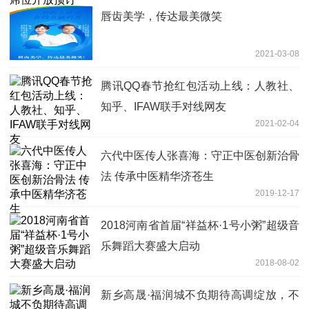
唇齿美学，传达最美微笑
2021-03-08
腾讯QQ春节抢红包活动上线：人教社、
知乎、IFAW联手对线网友
2021-02-04
六代中医传人张喜海：守正中医创新治骨
法 传承中医精华济苍生
2019-12-17
2018河南省首届“祥益杯·1号小粥”超级音
乐舞蹈大赛盛大启动
2018-08-02
新乡高晟·福润城不负期待高调绽放，不