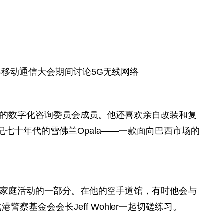
移动通信大会期间讨论5G无线网络
的数字化咨询
委员
会成员。他还喜欢亲自改装和复
纪七十年代的雪佛兰Opala——一款面向巴西市场的
家庭活动的一部分。在他的空手道馆，有时他会与
迭戈港警察
基金
会
会长
Jeff Wohler一起切磋练
习
。