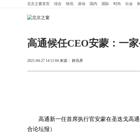
北京之窗
首页
综合
快讯
滚动
国内
国际
时尚
社会
高通候任CEO安蒙：一
2021-04-27 14:11:04
来源：
财讯界
高通新一任首席执行官安蒙在圣迭戈高通公司总部
合论坛报）